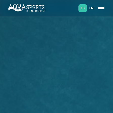
ES
EN