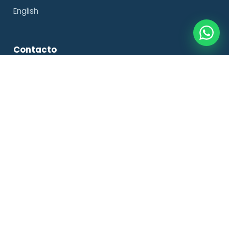
English
Contacto
Paseo de Colón 2, Puerto Comercial
03501 Benidorm, Alicante
+34 649 206 046
WhatsApp