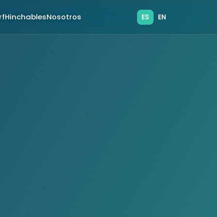
rf
Hinchables
Nosotros
ES
EN