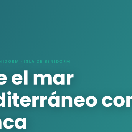
NIDORM · ISLA DE BENIDORM
e el mar
iterráneo c
nca