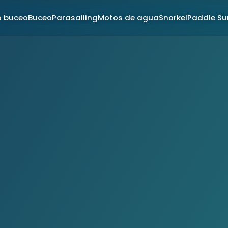
o buceo
Buceo
Parasailing
Motos de agua
Snorkel
Paddle Su