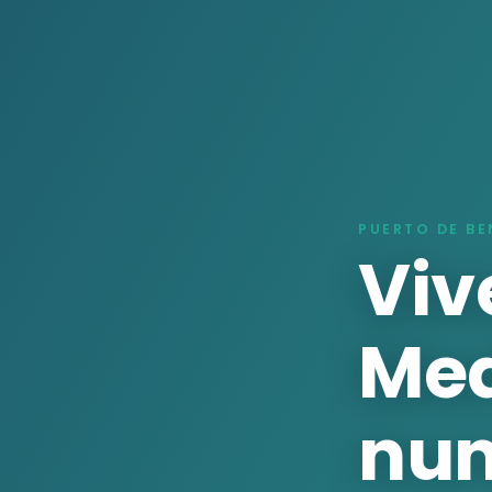
PUERTO DE BE
Viv
Med
nu