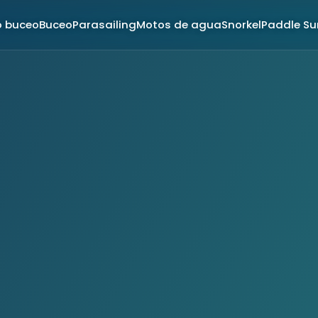
o buceo
Buceo
Parasailing
Motos de agua
Snorkel
Paddle Su