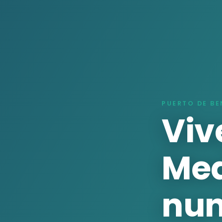
PUERTO DE BE
Viv
Med
nu