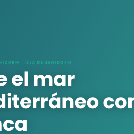
NIDORM · ISLA DE BENIDORM
e el mar
iterráneo c
nca