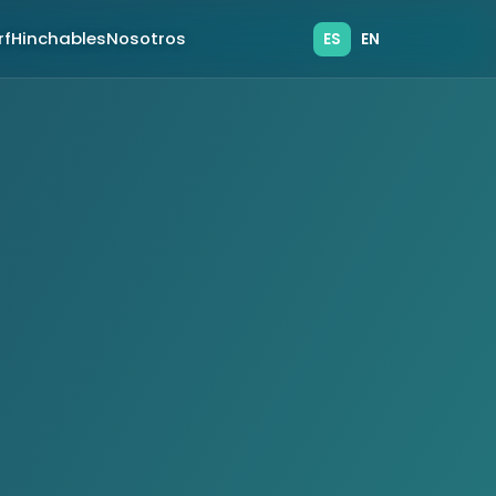
rf
Hinchables
Nosotros
ES
EN